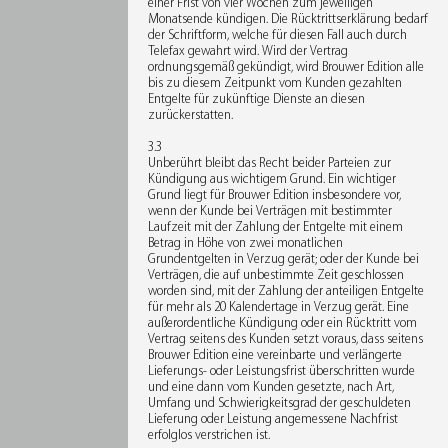
einer Frist von vier Wochen zum jeweiligen
Monatsende kündigen. Die Rücktrittserklärung bedarf
der Schriftform, welche für diesen Fall auch durch
Telefax gewahrt wird. Wird der Vertrag
ordnungsgemäß gekündigt, wird Brouwer Edition alle
bis zu diesem Zeitpunkt vom Kunden gezahlten
Entgelte für zukünftige Dienste an diesen
zurückerstatten.
3.3
Unberührt bleibt das Recht beider Parteien zur
Kündigung aus wichtigem Grund. Ein wichtiger
Grund liegt für Brouwer Edition insbesondere vor,
wenn der Kunde bei Verträgen mit bestimmter
Laufzeit mit der Zahlung der Entgelte mit einem
Betrag in Höhe von zwei monatlichen
Grundentgelten in Verzug gerät; oder der Kunde bei
Verträgen, die auf unbestimmte Zeit geschlossen
worden sind, mit der Zahlung der anteiligen Entgelte
für mehr als 20 Kalendertage in Verzug gerät. Eine
außerordentliche Kündigung oder ein Rücktritt vom
Vertrag seitens des Kunden setzt voraus, dass seitens
Brouwer Edition eine vereinbarte und verlängerte
Lieferungs- oder Leistungsfrist überschritten wurde
und eine dann vom Kunden gesetzte, nach Art,
Umfang und Schwierigkeitsgrad der geschuldeten
Lieferung oder Leistung angemessene Nachfrist
erfolglos verstrichen ist.