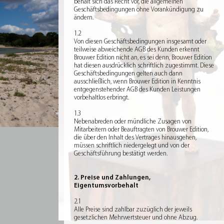
behält sich das Recht vor, die allgemeinen
Geschäftsbedingungen ohne Vorankündigung zu
ändern.
1.2
Von diesen Geschäftsbedingungen insgesamt oder
teilweise abweichende AGB des Kunden erkennt
Brouwer Edition nicht an, es sei denn, Brouwer Edition
hat diesen ausdrücklich schriftlich zugestimmt. Diese
Geschäftsbedingungen gelten auch dann
ausschließlich, wenn Brouwer Edition in Kenntnis
entgegenstehender AGB des Kunden Leistungen
vorbehaltlos erbringt.
1.3
Nebenabreden oder mündliche Zusagen von
Mitarbeitern oder Beauftragten von Brouwer Edition,
die über den Inhalt des Vertrages hinausgehen,
müssen schriftlich niedergelegt und von der
Geschäftsführung bestätigt werden.
2. Preise und Zahlungen,
Eigentumsvorbehalt
2.1
Alle Preise sind zahlbar zuzüglich der jeweils
gesetzlichen Mehrwertsteuer und ohne Abzug.