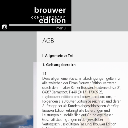
brouwer
CONTEMPORARY
edition
menu
AGB
I. Allgemeiner Teil
1. Geltungsbereich
1.1
Diese allgemeinen Geschäftsbedingungen gelten für
alle zwischen der Firma Brouwer Edition, vertreten
durch den Inhaber Reiner Brouwer, Heidenreichstr. 21,
64287 Darmstadt, T +49 (0) 171 170 69 23,
rb@brouwer-edition.com
, brouwer-edition.com, im
Folgenden als Brouwer Edition bezeichnet, und deren
Auftraggeber als Kunden abgeschlossenen Verträge.
Brouwer Edition erbringt alle Lieferungen und
Leistungen ausschließlich auf Grundlage dieser
Geschäftsbedingungen in der jeweils bei
Vertragsschluss gültigen Fassung. Brouwer Edition